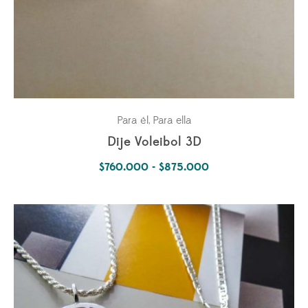
Para él
Para ella
,
Dije Voleibol 3D
Rango
$
760.000
-
$
875.000
de
precios:
desde
$760.000
hasta
$875.000