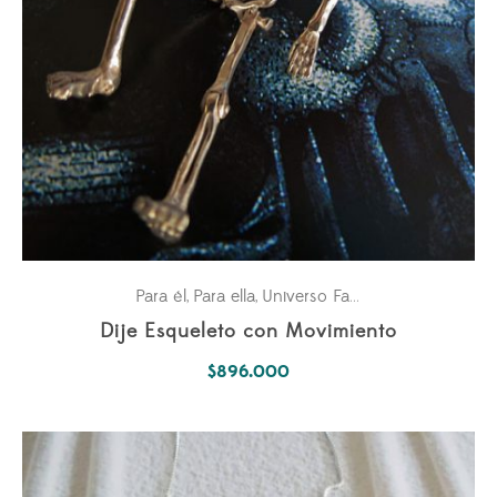
Para él
Para ella
Universo Fantástico
,
,
Dije Esqueleto con Movimiento
$
896.000