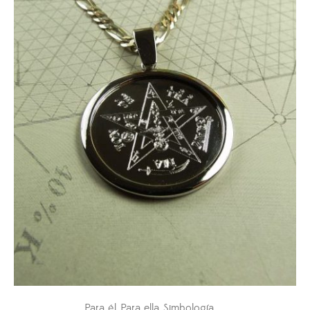
hasta
$460.000
Para él
Para ella
Simbología Del Alma
,
,