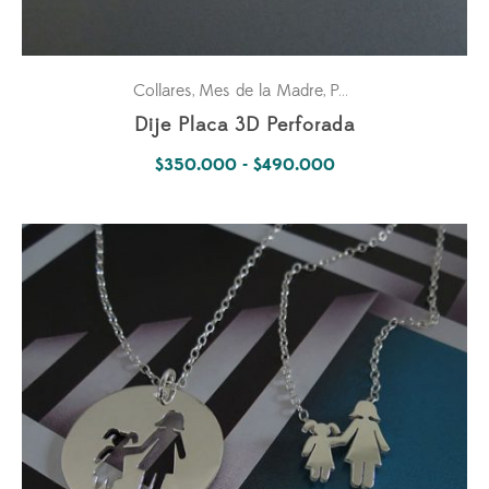
Collares
Mes de la Madre
Para ella
Pasiones
,
,
,
Dije Placa 3D Perforada
Rango
$
350.000
-
$
490.000
de
precios:
desde
$350.000
hasta
$490.000