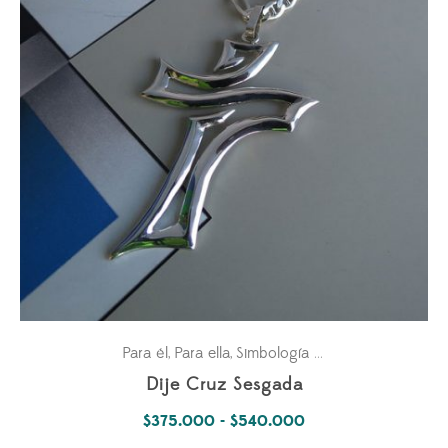
Para él
Para ella
Simbología Del Alma
,
,
Dije Cruz Sesgada
Rango
$
375.000
-
$
540.000