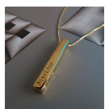
de
precios:
desde
$375.000
hasta
$540.000