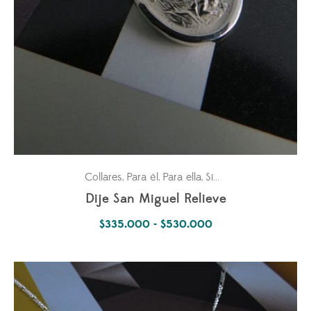
Collares
Para él
Para ella
Simbología Del Alma
,
,
,
Dije San Miguel Relieve
Rango
$
335.000
-
$
530.000
de
precios:
desde
$335.000