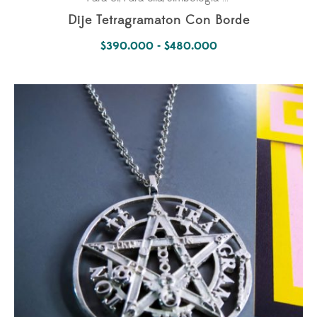
Dije Tetragramaton Con Borde
Rango
$
390.000
-
$
480.000
de
precios:
desde
$390.000
hasta
$480.000