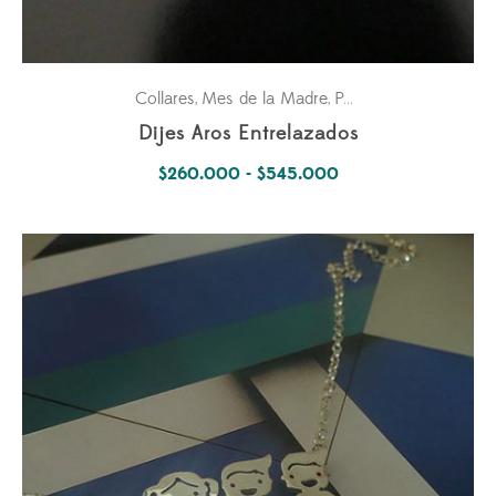
Collares
Mes de la Madre
Para ella
Pasiones
,
,
,
Dijes Aros Entrelazados
Rango
$
260.000
-
$
545.000
de
precios:
desde
$260.000
hasta
$545.000