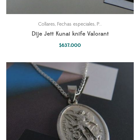
Collares
Fechas especiales
Para ella
Universo Fa
,
,
,
Dije Jett Kunai knife Valorant
$
637.000