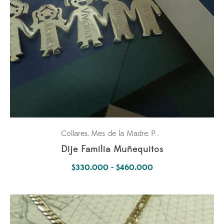
Collares
Mes de la Madre
Para ella
Pasiones
,
,
,
Dije Familia Muñequitos
Rango
$
330.000
-
$
460.000
de
precios:
desde
$330.000