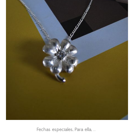
hasta
$530.000
Fechas especiales
Para ella
Pasiones
,
,