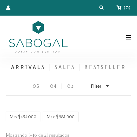
(
0
)
ARRIVALS
SALES
BESTSELLER
Filter
05
04
03
Min
$
454.000
Max
$
681.000
Ordenado
Mostrando 1–16 de 21 resultados