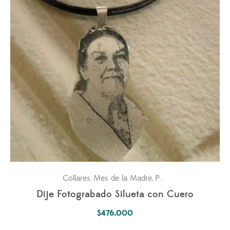
Collares
Mes de la Madre
Para él
Para ella
Pasi
,
,
,
,
Dije Fotograbado Silueta con Cuero
$
476.000