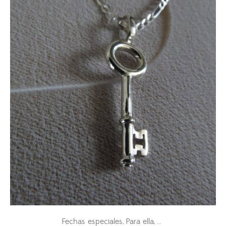
Fechas especiales
Para ella
Pasiones
,
,