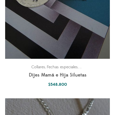
Collares
Fechas especiales
Mes de la Madre
Par
,
,
,
Dijes Mamá e Hija Siluetas
$
548.800