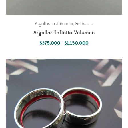
Argollas matrimonio
Fechas especiales
Parejas
,
,
Argollas Infinito Volumen
Rango
$
375.000
-
$
1.150.000
de
precios:
desde
$375.000
hasta
$1.150.000