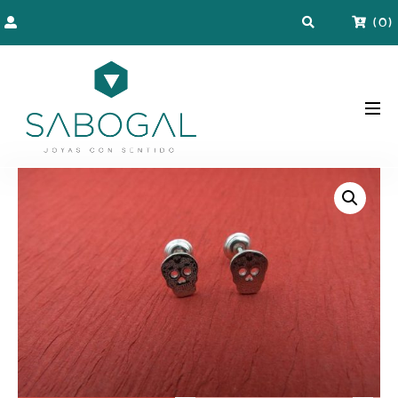
(
0
)