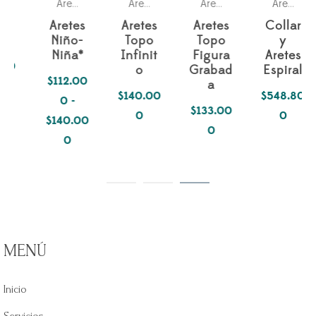
Petlovers
Simbología Del Alma
Pasiones
Geome
,
Aretes
Aretes
,
Aretes
,
Aretes
,
Aretes
Aretes
Aretes
Collar
Niño-
Topo
Topo
y
Niña*
Infinit
Figura
Aretes
o
Grabad
Espiral
$
112.00
a
$
140.00
$
548.80
0
-
$
133.00
0
0
$
140.00
0
Rango
0
de
precios:
desde
$112.000
hasta
MENÚ
$140.000
Inicio
Servicios