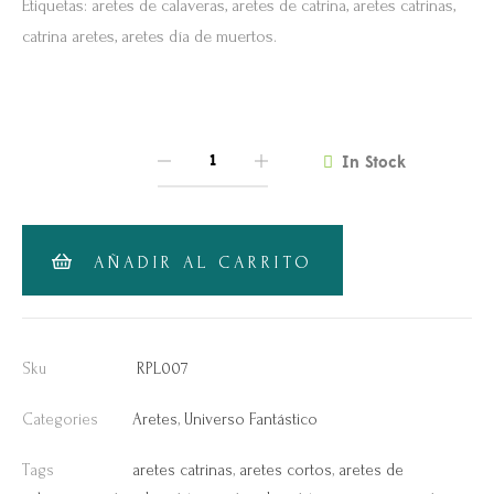
Etiquetas: aretes de calaveras, aretes de catrina, aretes catrinas,
catrina aretes, aretes día de muertos.
In Stock
QUANTITY
AÑADIR AL CARRITO
Sku
RPL007
Categories
Aretes
,
Universo Fantástico
Tags
aretes catrinas
,
aretes cortos
,
aretes de