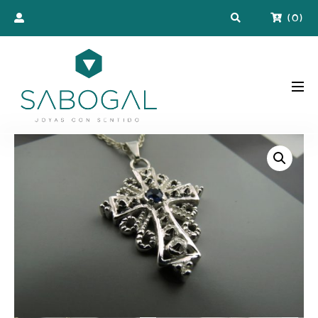
(
0
)