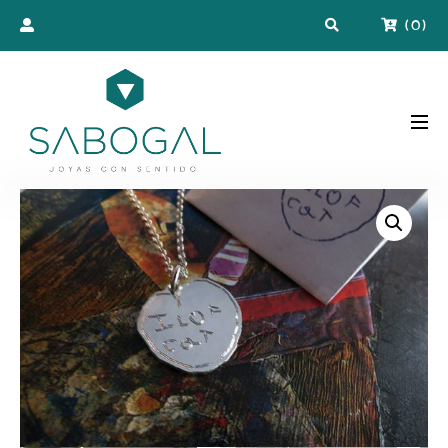
(
0
)