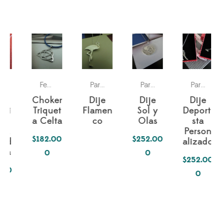
erso Fantástico
Para ella
Pasiones
Para ella
Simbología Del Alma
Pasiones
Pas
,
,
Fechas especiales
,
Para ella
,
Para ella
,
Para ella
,
Choker
Dije
Dije
Dije
Triquet
Flamen
Sol y
Deporti
a Celta
co
Olas
sta
Person
$
182.00
$
252.00
alizado
0
0
$
252.00
0