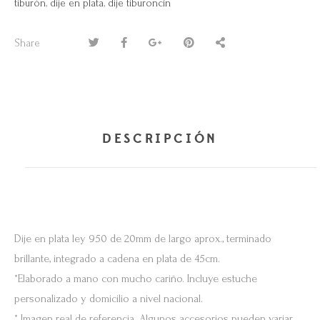
tiburón
,
dije en plata
,
dije tiburoncín
Share
DESCRIPCIÓN
Dije en plata ley 950 de 20mm de largo aprox., terminado
brillante, integrado a cadena en plata de 45cm.
*Elaborado a mano con mucho cariño. Incluye estuche
personalizado y domicilio a nivel nacional.
* Imagen real de referencia. Algunos accesorios pueden variar.