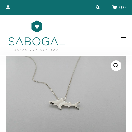
(
0
)