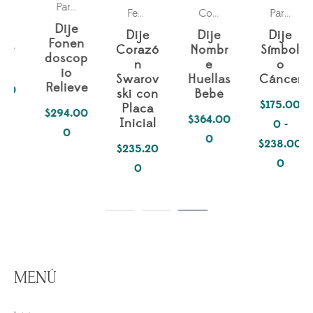
Pasiones
Para ella
,
Universo Fantástico
Para ella
Mes de la Madre
Parejas
Para 
P
,
Fechas especiales
,
Collares
,
,
Para él
,
,
Dije
Dije
Dije
Dije
Fonen
Corazó
Nombr
Símbol
doscop
n
e
o
io
Swarov
Huellas
Cáncer
Relieve
ski con
Bebé
$
175.00
Placa
$
294.00
$
364.00
Inicial
0
-
0
0
$
238.00
$
235.20
Rango
0
0
de
precios:
desde
$175.00
hasta
MENÚ
$238.00