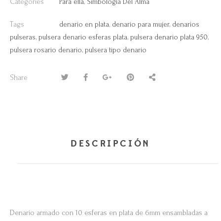
Categories
Para ella
,
Simbología Del Alma
Tags
denario en plata
,
denario para mujer
,
denarios
pulseras
,
pulsera denario esferas plata
,
pulsera denario plata 950
,
pulsera rosario denario
,
pulsera tipo denario
Share
DESCRIPCIÓN
Denario armado con 10 esferas en plata de 6mm ensambladas a