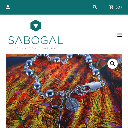
(
0
)