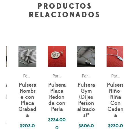
PRODUCTOS
RELACIONADOS
ología Del Alma
Para él
Para ella
Para ella
Pasiones
Parejas
Pulseras
Pasiones
Pas
,
Fechas especiales
,
,
Para ella
,
,
,
Para ella
,
Para ella
,
Pulsera
Pulsera
Pulsera
Pulsera
Nombr
Placa
Gym
Niño-
e con
Redon
(Dijes
Niña
Placa
da con
Person
Con
Grabad
Perla
alizado
Caden
a
s)*
a
$
234.00
$
203.0
$
806.0
$
230.0
0