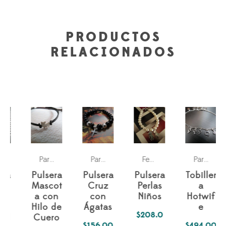
PRODUCTOS
RELACIONADOS
vers
a los dos
Pasiones
Para ella
Petlovers
Parejas
Para ella
Simbología Del Alma
Para ella
Pas
,
,
Para ella
,
,
Para él
,
,
Fechas especiales
,
Para ella
,
Pulsera
Pulsera
Pulsera
Tobiller
Mascot
Cruz
Perlas
a
a con
con
Niños
Hotwif
Hilo de
Ágatas
e
$
208.0
Cuero
$
156.00
$
494.00