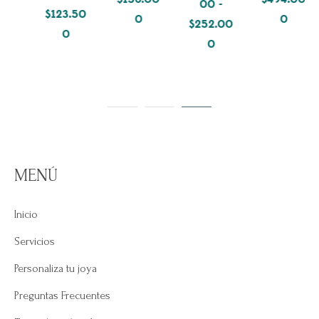
00
-
$
123.50
0
0
$
252.00
0
Rango
0
de
precios:
desde
$208.000
hasta
$252.000
MENÚ
Inicio
Servicios
Personaliza tu joya
Preguntas Frecuentes