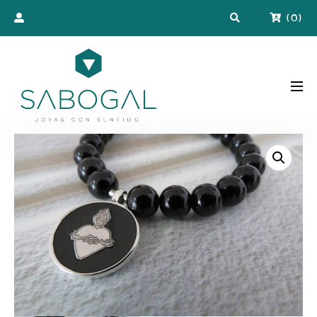
(
0
)