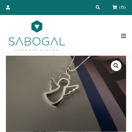
(
0
)