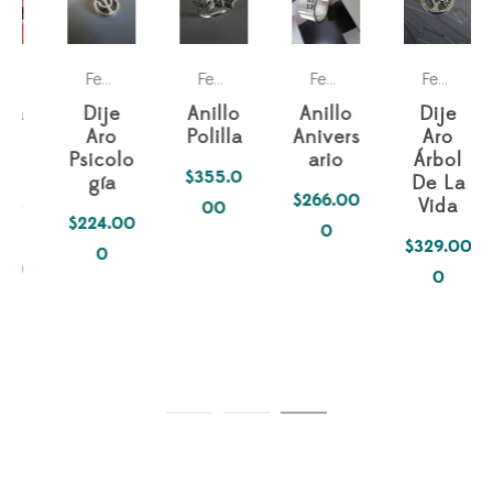
as
a los dos
Pasiones
Parejas
Para los dos
Parejas
Para ella
Pasiones
Para ella
Pasiones
Para él
P
,
,
Fechas especiales
,
,
Fechas especiales
,
,
Fechas especiales
,
,
Fechas especiales
,
,
Dije
Anillo
Anillo
Dije
Aro
Polilla
Anivers
Aro
Psicolo
ario
Árbol
$
355.0
gía
De La
$
266.00
Vida
00
$
224.00
0
$
329.00
0
0