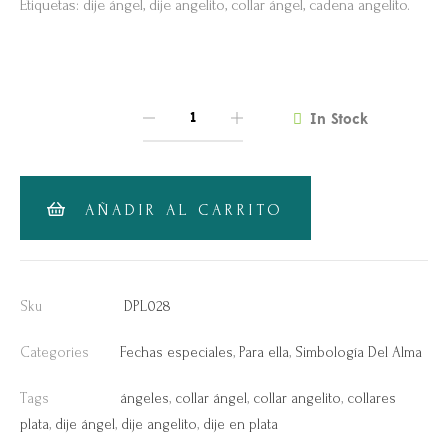
Etiquetas: dije ángel, dije angelito, collar ángel, cadena angelito.
In Stock
QUANTITY
AÑADIR AL CARRITO
Sku
DPL028
Categories
Fechas especiales
,
Para ella
,
Simbología Del Alma
Tags
ángeles
,
collar ángel
,
collar angelito
,
collares
plata
,
dije ángel
,
dije angelito
,
dije en plata