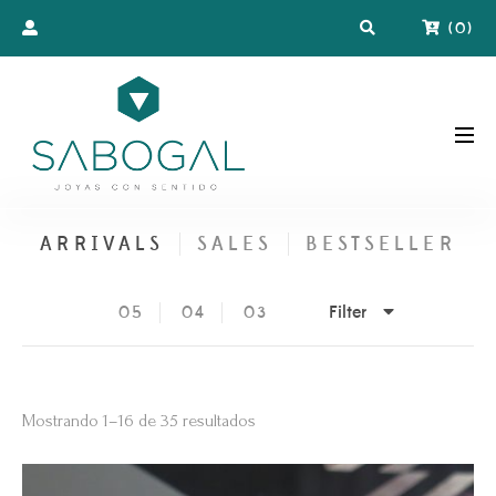
(
0
)
ARRIVALS
SALES
BESTSELLER
Filter
05
04
03
Ordenado
Mostrando 1–16 de 35 resultados
por
los