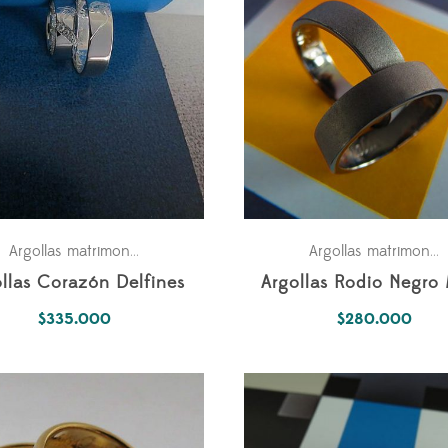
verso Fantástico
Fechas especiales
Para los dos
Parejas
Argollas matrimonio
,
,
,
Argollas matrimonio
,
llas Corazón Delfines
Argollas Rodio Negro
$
335.000
$
280.000