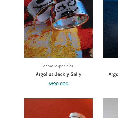
Para los dos
Parejas
Uni
Fechas especiales
,
,
,
Argollas Jack y Sally
Argo
$
290.000