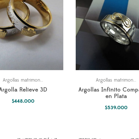
a los dos
Parejas
Para los dos
,
Argollas matrimonio
,
Argollas matrimonio
,
Argolla Relieve 3D
Argollas Infinito Comp
en Plata
$
448.000
$
539.000