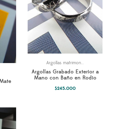
Fechas especiales
Par
Argollas matrimonio
,
,
Argollas Grabado Exterior a
Fechas especiales
Para los dos
Parejas
,
,
Mano con Baño en Rodio
 Mate
$
245.000