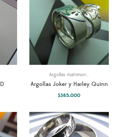
os dos
Para los dos
Parejas
Joker
Para los dos
Un
,
Argollas matrimonio
,
,
,
3D
Argollas Joker y Harley Quinn
$
385.000