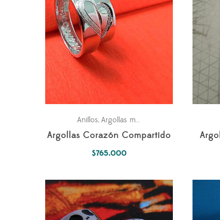
Anillos
Argollas matrimonio
Matrimonio
Pa
,
,
,
Argollas Corazón Compartido
Argo
$
765.000