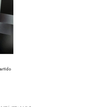
Para los dos
artido