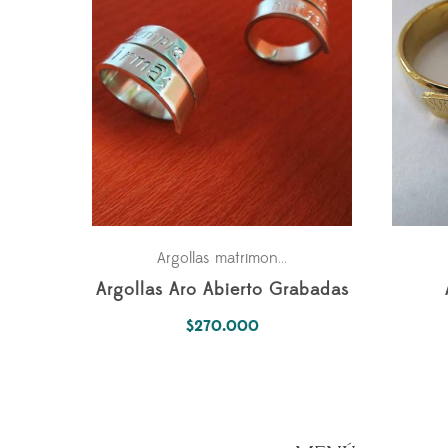
Fechas especiales
Par
Argollas matrimonio
,
,
Argollas Aro Abierto Grabadas
$
270.000