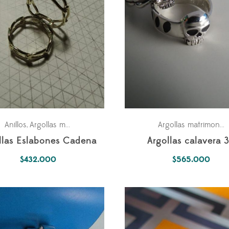
ra los dos
Anillos
Argollas matrimonio
Parejas
Fechas especiales
Matrimonio
Para l
,
,
,
,
,
Argollas matrimonio
,
llas Eslabones Cadena
Argollas calavera 
$
432.000
$
565.000