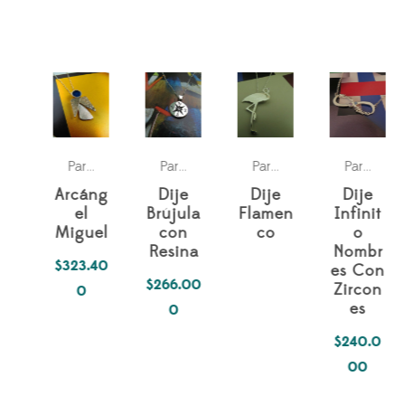
ología Del Alma
asiones
Simbología Del Alma
Simbología Del Alma
Pas
,
Para ella
,
Para ella
Para ella
Para ella
,
Arcáng
Dije
Dije
Dije
el
Brújula
Flamen
Infinit
Miguel
con
co
o
Resina
Nombr
$
323.40
es Con
$
266.00
Zircon
0
es
0
$
240.0
00