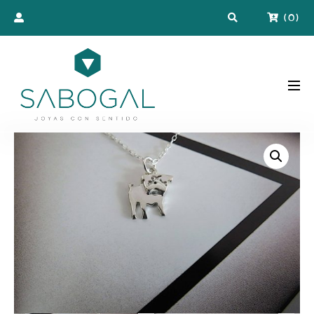
(
0
)