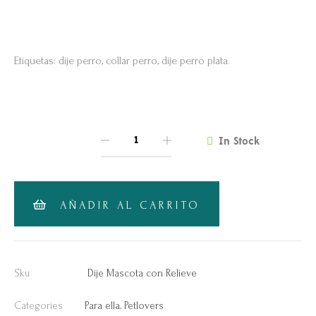
Etiquetas: dije perro, collar perro, dije perro plata.
In Stock
QUANTITY
AÑADIR AL CARRITO
Sku
Dije Mascota con Relieve
Categories
Para ella
,
Petlovers