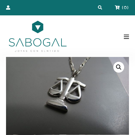
(
0
)