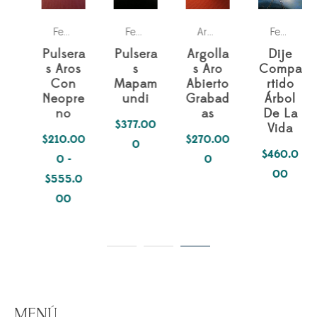
nes
as
s de la Madre
Para los dos
Para ella
Parejas
Parejas
Mes de la Madre
Pulseras
Para los dos
Para los dos
Parejas
Parejas
Fechas
Pa
Fechas especiales
,
,
,
,
Fechas especiales
,
,
Argollas matrimonio
,
,
,
Fechas especiales
,
,
,
Pulsera
Pulsera
Argolla
Dije
s Aros
s
s Aro
Compa
Con
Mapam
Abierto
rtido
Neopre
undi
Grabad
Árbol
no
as
De La
$
377.00
Vida
$
210.00
$
270.00
0
$
460.0
0
-
0
00
$
555.0
Rango
00
de
precios:
desde
$210.000
hasta
MENÚ
$555.000