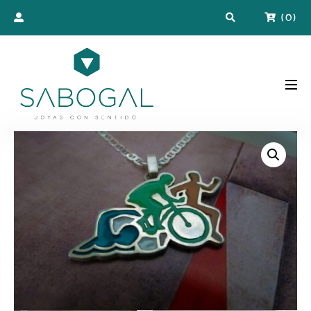
(
0
)