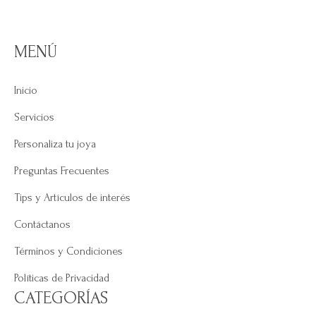
$175.000
$125.000
$160.00
hasta
hasta
hasta
$238.000
MENÚ
$190.000
$185.00
Inicio
Servicios
Personaliza tu joya
Preguntas Frecuentes
Tips y Artículos de interés
Contáctanos
Términos y Condiciones
Políticas de Privacidad
CATEGORÍAS