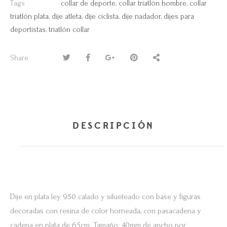
Tags
collar de deporte
,
collar triatlón hombre
,
collar
triatlón plata
,
dije atleta
,
dije ciclista
,
dije nadador
,
dijes para
deportistas
,
triatlón collar
Share
DESCRIPCIÓN
Dije en plata ley 950 calado y silueteado con base y figuras
decoradas con resina de color horneada, con pasacadena y
cadena en plata de 65cm. Tamaño: 40mm de ancho por