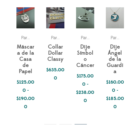
a
erso Fantástico
Parejas
Pasiones
Para ella
Universo Fantástico
Pasiones
Para ella
Simbología
Para 
,
,
Para él
,
,
Para él
,
Para él
,
,
Para él
,
Máscar
Collar
Dije
Dije
a de la
Dollar
Símbol
Ángel
Casa
Classy
o
de la
de
Cáncer
Guardi
$
635.00
Papel
a
$
175.00
0
$
125.00
$
160.00
0
-
0
-
0
-
$
238.00
$
190.00
$
185.00
Rango
0
Rango
Rango
0
0
de
de
de
precios:
precios:
precios:
desde
desde
desde