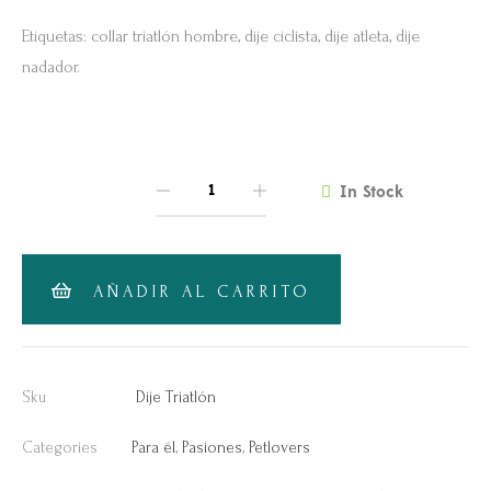
Etiquetas: collar triatlón hombre, dije ciclista, dije atleta, dije
nadador.
In Stock
QUANTITY
AÑADIR AL CARRITO
Sku
Dije Triatlón
Categories
Para él
,
Pasiones
,
Petlovers