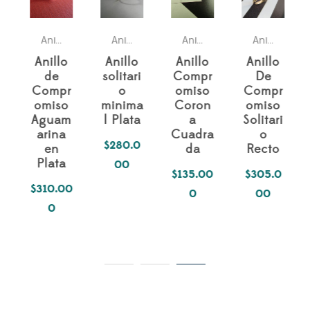
Para ella
Para ella
Anillo compromiso
,
Anillo compromiso
Anillo compromiso
,
Anillo compromiso
Anillo
Anillo
Anillo
Anillo
de
solitari
Compr
De
Compr
o
omiso
Compr
omiso
minima
Coron
omiso
Aguam
l Plata
a
Solitari
arina
Cuadra
o
$
280.0
en
da
Recto
Plata
00
$
135.00
$
305.0
$
310.00
0
00
0