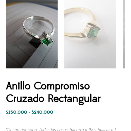
Anillo Compromiso
Cruzado Rectangular
Rango
$
150.000
-
$
240.000
de
precios:
“Deseo por sobre todas las cosas, hacerte feliz y buscar mi