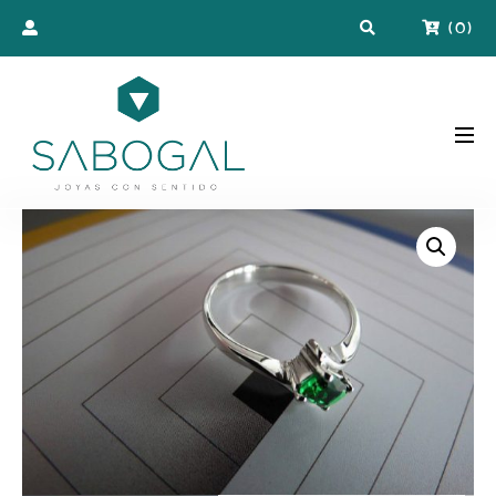
(
0
)