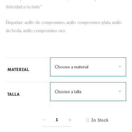
desde
felicidad a tu lado.”
$150.000
hasta
Etiquetas: anillo de compromiso, anillo compromiso plata, anillo
$240.000
de boda, anillo compromiso oro.
MATERIAL
TALLA
In Stock
QUANTITY