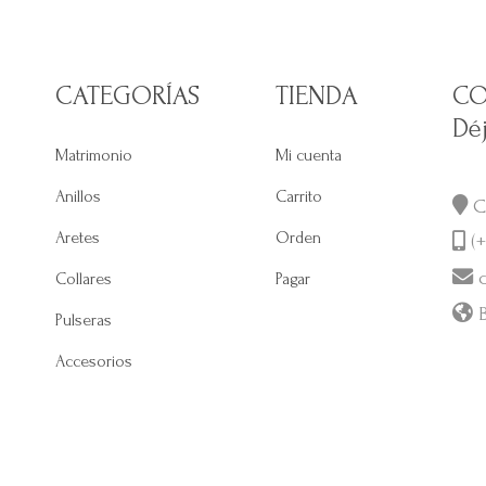
CATEGORÍAS
TIENDA
CO
Dé
Matrimonio
Mi cuenta
Anillos
Carrito
Ca
Aretes
Orden
(+
c
Collares
Pagar
B
Pulseras
Accesorios
s