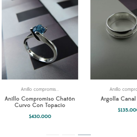
Para ella
A
Anillo compromiso
,
Anillo compromiso
,
rgolla Canal Central
Anillo Delgado Coron
uñas
$
135.000
$
185.000