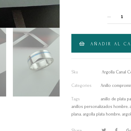
QUANTITY
AÑADIR AL C
Sku
Argolla Canal C
Categories
Anillo comprom
Tags
anillo de plata 
anillos personalizados hombre
,
plana
,
argolla plata hombre
,
argol
Share