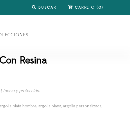
BUSCAR
CARRITO
(
0
)
OLECCIONES
 Con Resina
d, fuerza y protección.
argolla plata hombre, argolla plana, argolla personalizada,