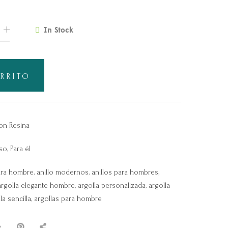
In Stock
ARRITO
on Resina
iso
,
Para él
para hombre
,
anillo modernos
,
anillos para hombres
,
argolla elegante hombre
,
argolla personalizada
,
argolla
la sencilla
,
argollas para hombre