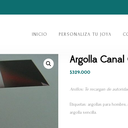
INICIO
PERSONALIZA TU JOYA
C
Argolla Canal
$
329.000
Anillos: Te recargan de autorida
Etiquetas: argollas para hombre, 
argolla sencilla.