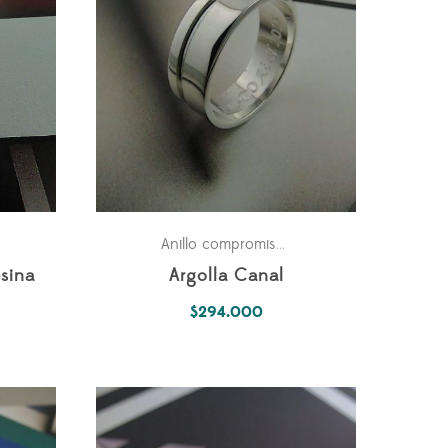
ara él
Para él
Anillo compromiso
,
sina
Argolla Canal
$
294.000