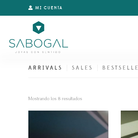
MI CUENTA
ARRIVALS
SALES
BESTSELL
Ordenado
Mostrando los 8 resultados
por
los
últimos