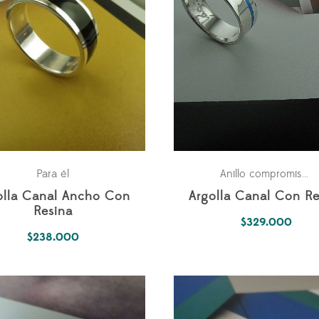
Para él
P
Anillo compromiso
,
olla Canal Ancho Con
Argolla Canal Con Re
Resina
$
329.000
$
238.000