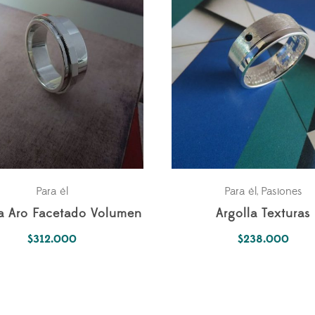
Para él
Para él
Pasiones
,
la Aro Facetado Volumen
Argolla Texturas
$
312.000
$
238.000