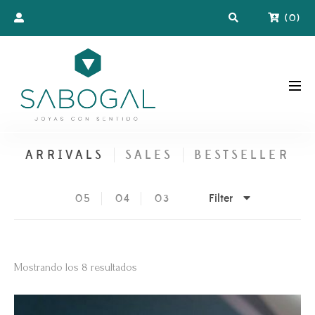
(
0
)
ARRIVALS
SALES
BESTSELLER
Filter
05
04
03
Ordenado
Mostrando los 8 resultados
por
los