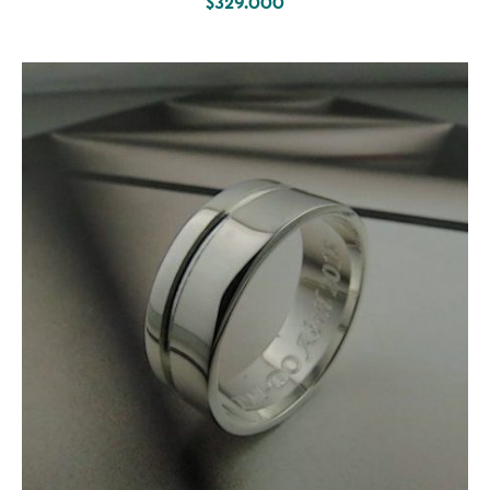
$
329.000