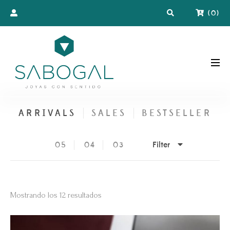
(
0
)
ARRIVALS
SALES
BESTSELLER
Filter
05
04
03
Ordenado
Mostrando los 12 resultados
por
los