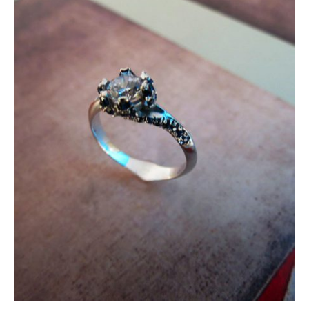
$280.000
hasta
$2.745.000