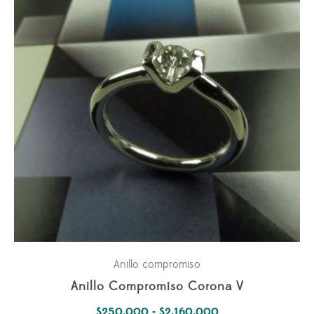
Anillo compromiso
Anillo Compromiso Corona V
Rango
$
250.000
-
$
2.160.000