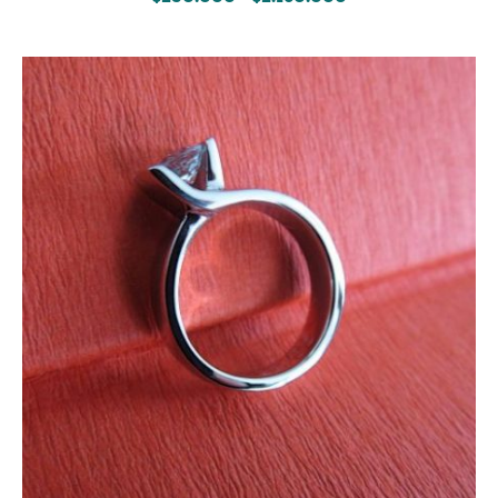
de
precios:
desde
$250.000
hasta
$2.160.000