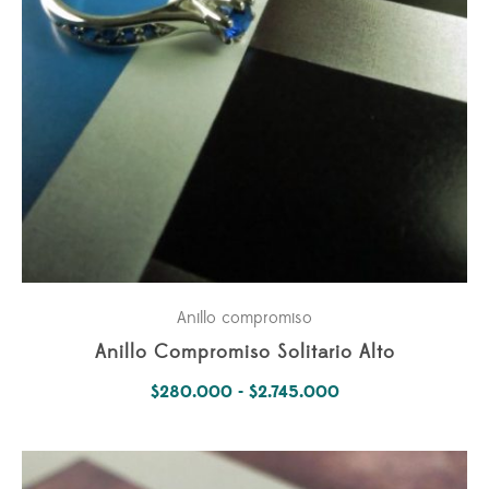
Anillo compromiso
Anillo Compromiso Solitario Alto
Rango
$
280.000
-
$
2.745.000
de
precios:
desde