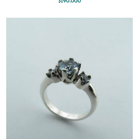
$
190.000