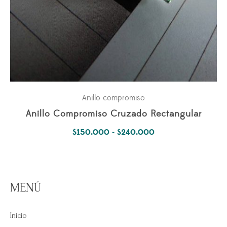
Anillo compromiso
Anillo Compromiso Cruzado Rectangular
Rango
$
150.000
-
$
240.000
de
precios:
desde
MENÚ
$150.000
hasta
Inicio
$240.000