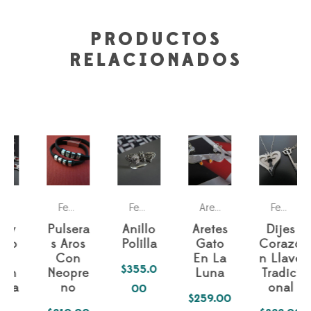
PRODUCTOS
RELACIONADOS
dos
a ella
Parejas
Parejas
Para los dos
Parejas
Mes de la Madre
Para ella
Para los dos
Fechas especiales
Pasiones
Parejas
P
,
,
Fechas especiales
,
,
Fechas especiales
,
,
Aretes
,
,
,
Fechas especiales
,
,
Pulsera
Anillo
Aretes
Dijes
s Aros
Polilla
Gato
Corazó
Con
En La
n Llave
$
355.0
Neopre
Luna
Tradici
no
onal
00
$
259.00