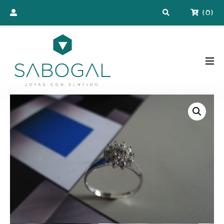
(
0
)