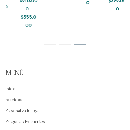
$
210.00
$
322.00
0
0
-
0
$
555.0
Rango
00
de
precios:
desde
$210.000
hasta
MENÚ
$555.000
Inicio
Servicios
Personaliza tu joya
Preguntas Frecuentes