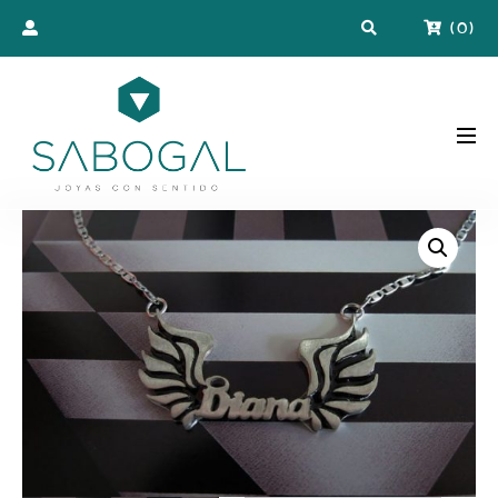
(
0
)