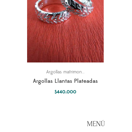
Parejas
Pasiones
Argollas matrimonio
,
,
Argollas Llantas Plateadas
$
440.000
MENÚ