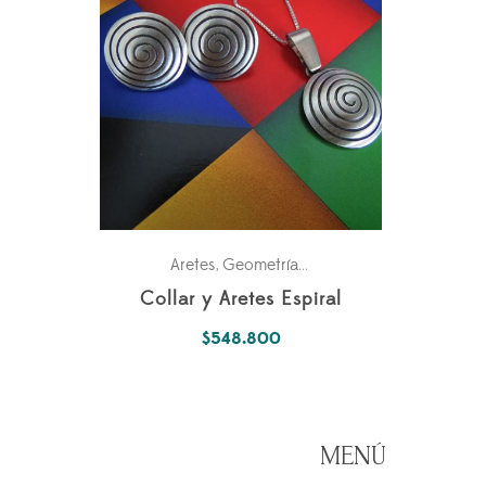
Aretes
Geometría Sagrada
Para ella
,
,
Collar y Aretes Espiral
$
548.800
MENÚ