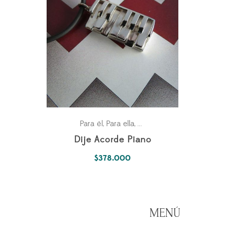
Para él
Para ella
Parejas
,
,
Dije Acorde Piano
$
378.000
MENÚ