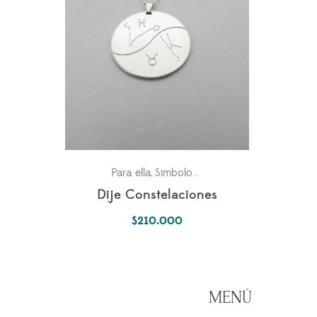
Para ella
Simbología Del Alma
,
Dije Constelaciones
$
210.000
MENÚ