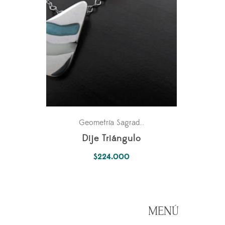
Para ella
Geometría Sagrada
,
Dije Triángulo
$
224.000
MENÚ