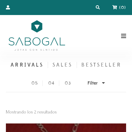
(
0
)
ARRIVALS
SALES
BESTSELLER
Filter
05
04
03
Ordenado
Mostrando los 2 resultados
por
los