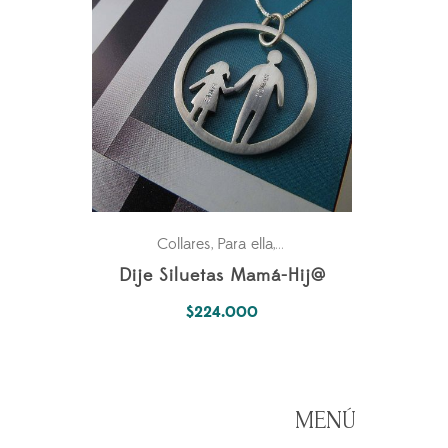
Collares
Para ella
Pasiones
,
,
Dije Siluetas Mamá-Hij@
$
224.000
MENÚ