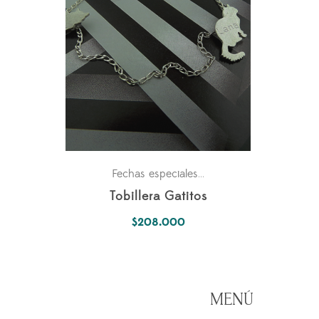
Para ella
Petlovers
Fechas especiales
,
,
Tobillera Gatitos
$
208.000
MENÚ