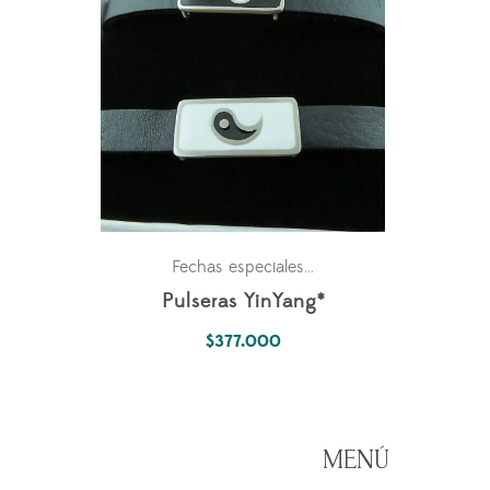
Para los dos
Parejas
Fechas especiales
,
,
Pulseras YinYang*
$
377.000
MENÚ