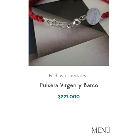
Para ella
Simbología Del
Fechas especiales
,
,
Pulsera Virgen y Barco
$
221.000
MENÚ