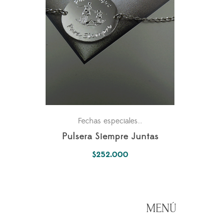
Para ella
Fechas especiales
,
Pulsera Siempre Juntas
$
252.000
MENÚ