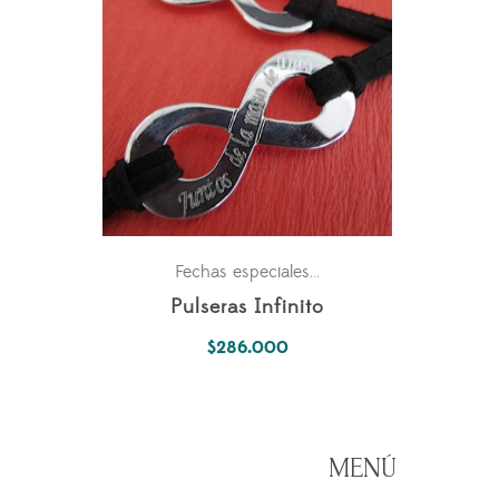
Para los dos
Parejas
Fechas especiales
,
,
Pulseras Infinito
$
286.000
MENÚ