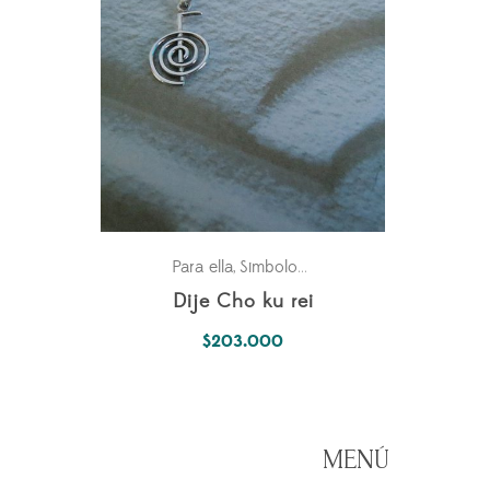
Para ella
Simbología Del Alma
,
Dije Cho ku rei
$
203.000
MENÚ