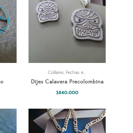
Para los dos
Parejas
Collares
Fechas especiales
Para los dos
P
,
,
,
,
,
do
Dijes Calavera Precolombina
$
840.000