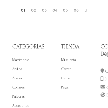
0
1
0
2
0
3
0
4
0
5
0
6
CATEGORÍAS
TIENDA
CO
Dé
Matrimonio
Mi cuenta
Anillos
Carrito
Ca
Aretes
Orden
(+
c
Collares
Pagar
B
Pulseras
Accesorios