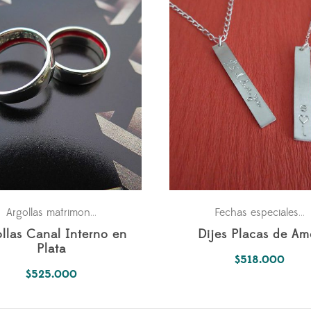
Fechas especiales
Parejas
P
Argollas matrimonio
,
,
Fechas especiales
,
llas Canal Interno en
Dijes Placas de Am
Plata
$
518.000
$
525.000