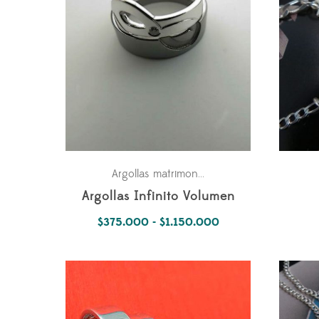
bajo
Fechas especiales
Par
Argollas matrimonio
,
,
Argollas Infinito Volumen
Rango
$
375.000
-
$
1.150.000
de
precios:
desde
$375.000