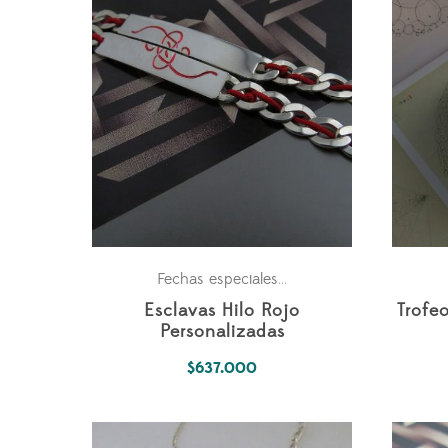
Para los dos
Parejas
Fechas especiales
,
,
Esclavas Hilo Rojo
Trofe
Personalizadas
$
637.000