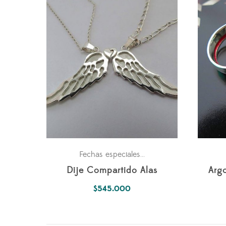
Para los dos
Parejas
Fechas especiales
,
,
Dije Compartido Alas
Argo
$
545.000