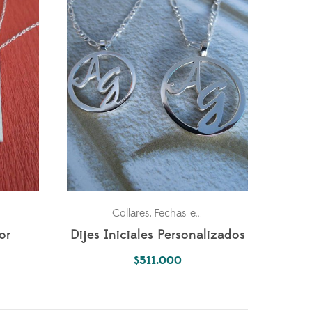
$210.000
hasta
$555.000
ara los dos
Parejas
Collares
Fechas especiales
Para los dos
P
,
,
,
,
or
Dijes Iniciales Personalizados
$
511.000