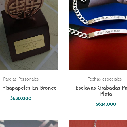
Parejas
Personales
P
,
Fechas especiales
,
o Pisapapeles En Bronce
Esclavas Grabadas Pa
Plata
$
630.000
$
624.000