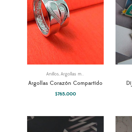
hasta
$1.150.000
Anillos
Argollas matrimonio
Matrimonio
Pa
,
,
,
Argollas Corazón Compartido
Di
$
765.000