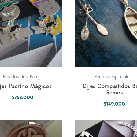
ra los dos
Para los dos
Parejas
Parejas
Universo Fantástico
P
,
,
,
Fechas especiales
,
jes Padrino Mágicos
Dijes Compartidos B
Remos
$
763.000
$
749.000