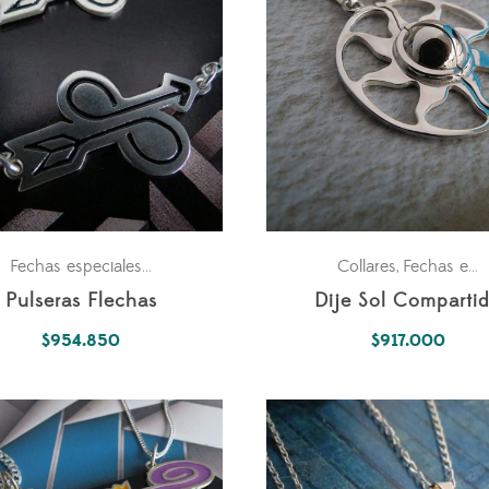
ejas
Para los dos
Parejas
Collares
Fechas especiales
Fechas especiales
,
,
,
Pulseras Flechas
Dije Sol Comparti
$
954.850
$
917.000