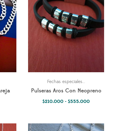
ara los dos
Parejas
Pulseras
Mes de la Madre
Para 
,
,
Fechas especiales
,
,
reja
Pulseras Aros Con Neopreno
Rango
$
210.000
-
$
555.000
de
precios:
desde