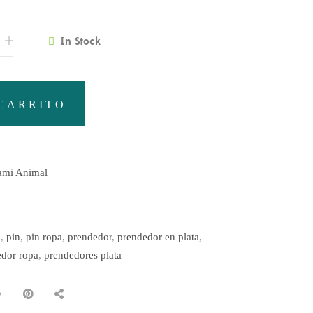
In Stock
CARRITO
ami Animal
o
,
pin
,
pin ropa
,
prendedor
,
prendedor en plata
,
edor ropa
,
prendedores plata