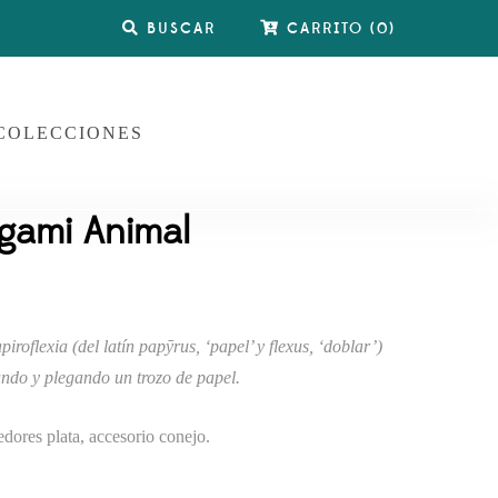
BUSCAR
CARRITO
(
0
)
COLECCIONES
gami Animal
flexia (del latín papȳrus, ‘papel’ y flexus, ‘doblar’)
ando y plegando un trozo de papel.
edores plata, accesorio conejo.