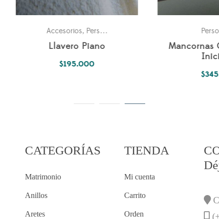
Personales
P
Fechas especiales
,
ncornas Con Borde e
Llavero Escudo del Im
Iniciales
Romano Germánic
$
345.000
$
190.000
CATEGORÍAS
TIENDA
C
Dé
Matrimonio
Mi cuenta
Anillos
Carrito
Ca
Aretes
Orden
(+