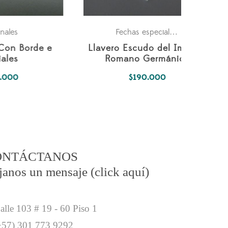
ersonales
Parejas
Personales
A
Fechas especiales
,
,
perio
Llaveros Compartidos
Llaver
o
Rompecabezas
$
220.000
ONTÁCTANOS
janos un mensaje (click aquí)
lle 103 # 19 - 60 Piso 1
57) 301 773 9292