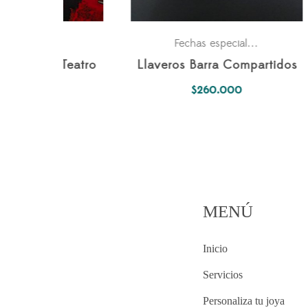
Parejas
Personales
Accesorios
Personales
eciales
,
,
,
partidos
Llavero Piano
Ma
$
195.000
MENÚ
Inicio
Servicios
Personaliza tu joya