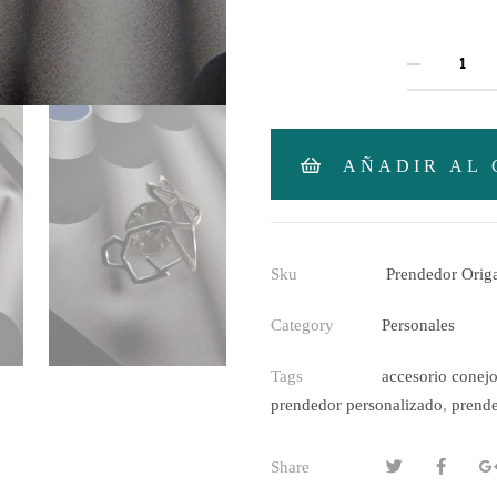
QUANTITY
AÑADIR AL 
Sku
Prendedor Orig
Category
Personales
Tags
accesorio conej
prendedor personalizado
,
prend
Share