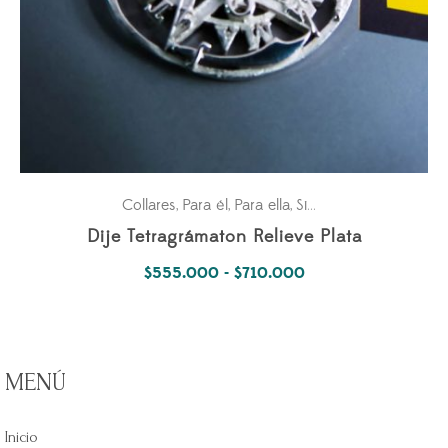
Collares
Para él
Para ella
Simbología Del Alma
,
,
,
Dije Tetragrámaton Relieve Plata
Rango
$
555.000
-
$
710.000
de
precios:
desde
MENÚ
$555.000
hasta
Inicio
$710.000