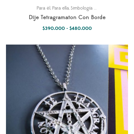
Para él
Para ella
Simbología Del Alma
,
,
Dije Tetragramaton Con Borde
Rango
$
390.000
-
$
480.000
de
precios:
desde
$390.000
hasta
$480.000