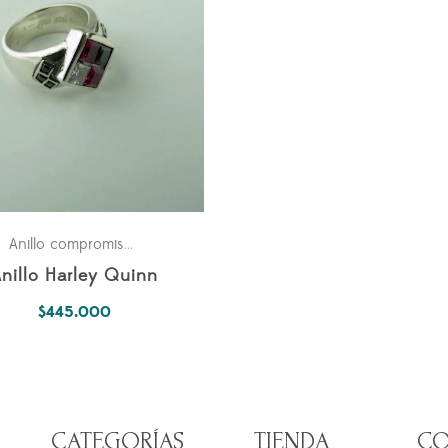
Joker
Para ella
Universo Fantástico
Anillo compromiso
,
,
,
nillo Harley Quinn
$
445.000
CATEGORÍAS
TIENDA
CO