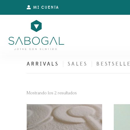
MI CUENTA
ARRIVALS
SALES
BESTSELL
Ordenado
Mostrando los 2 resultados
por
los
últimos