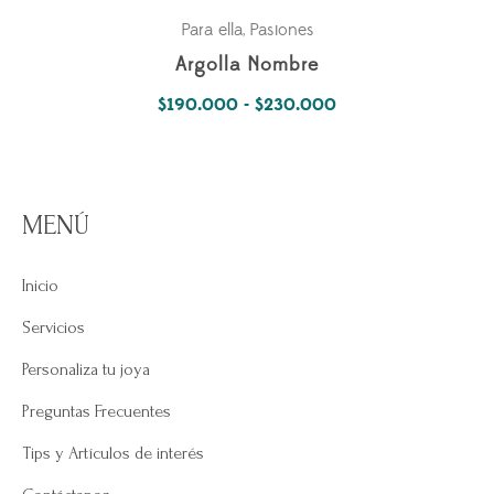
Para ella
Pasiones
,
Argolla Nombre
Rango
$
190.000
-
$
230.000
de
precios:
desde
MENÚ
$190.000
hasta
Inicio
$230.000
Servicios
Personaliza tu joya
Preguntas Frecuentes
Tips y Artículos de interés