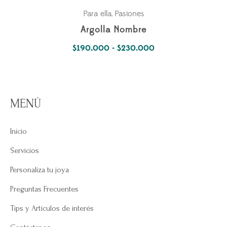
Para ella
Pasiones
,
Argolla Nombre
Rango
$
190.000
-
$
230.000
de
precios:
desde
MENÚ
$190.000
hasta
Inicio
$230.000
Servicios
Personaliza tu joya
Preguntas Frecuentes
Tips y Artículos de interés