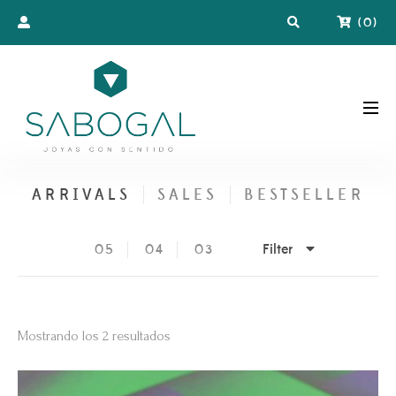
(
0
)
ARRIVALS
SALES
BESTSELLER
Filter
05
04
03
Ordenado
Mostrando los 2 resultados
por
los