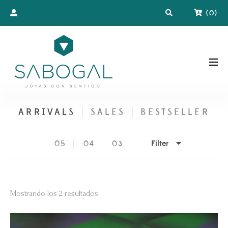
(
0
)
ARRIVALS
SALES
BESTSELLER
Filter
05
04
03
Ordenado
Mostrando los 2 resultados
por
los