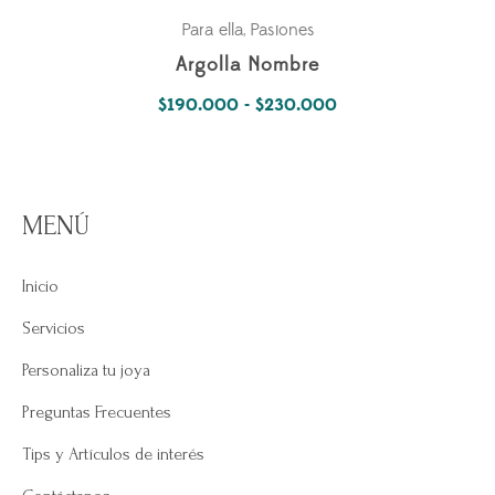
Para ella
Pasiones
,
Argolla Nombre
Rango
$
190.000
-
$
230.000
de
precios:
desde
MENÚ
$190.000
hasta
Inicio
$230.000
Servicios
Personaliza tu joya
Preguntas Frecuentes
Tips y Artículos de interés