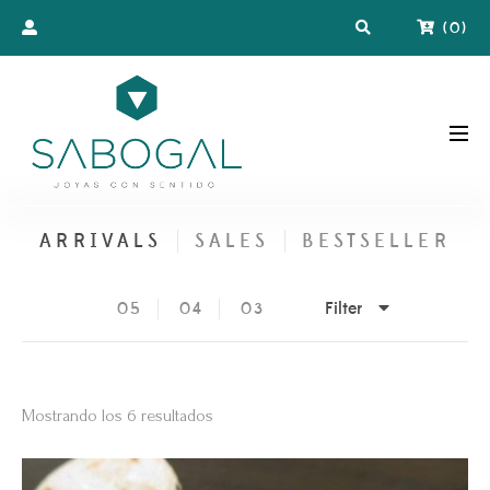
(
0
)
ARRIVALS
SALES
BESTSELLER
Filter
05
04
03
Ordenado
Mostrando los 6 resultados
por
los