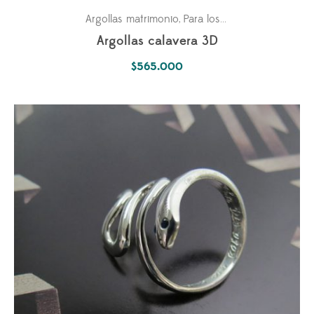
Argollas matrimonio
Para los dos
,
Argollas calavera 3D
$
565.000