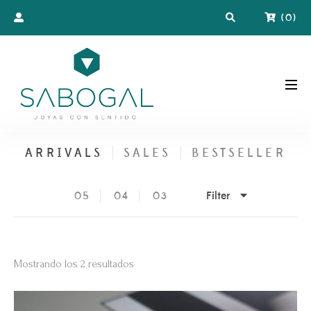
(
0
)
ARRIVALS
SALES
BESTSELLER
Filter
05
04
03
Ordenado
Mostrando los 2 resultados
por
los