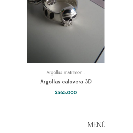
Para los dos
Argollas matrimonio
,
Argollas calavera 3D
$
565.000
MENÚ