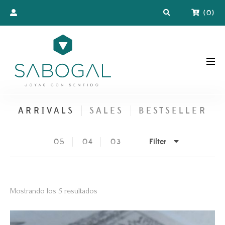
(
0
)
ARRIVALS
SALES
BESTSELLER
Filter
05
04
03
Ordenado
Mostrando los 5 resultados
por
los