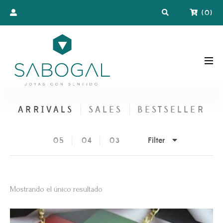
(
0
)
ARRIVALS
SALES
BESTSELLER
Filter
05
04
03
Mostrando el único resultado