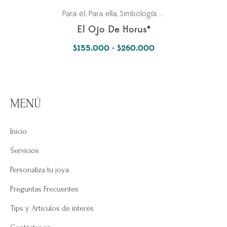
Para él
Para ella
Simbología Del Alma
,
,
El Ojo De Horus*
Rango
$
155.000
-
$
260.000
de
precios:
desde
MENÚ
$155.000
hasta
Inicio
$260.000
Servicios
Personaliza tu joya
Preguntas Frecuentes
Tips y Artículos de interés