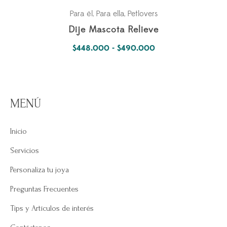
Para él
Para ella
Petlovers
,
,
Dije Mascota Relieve
Rango
$
448.000
-
$
490.000
de
precios:
desde
MENÚ
$448.000
hasta
Inicio
$490.000
Servicios
Personaliza tu joya
Preguntas Frecuentes
Tips y Artículos de interés